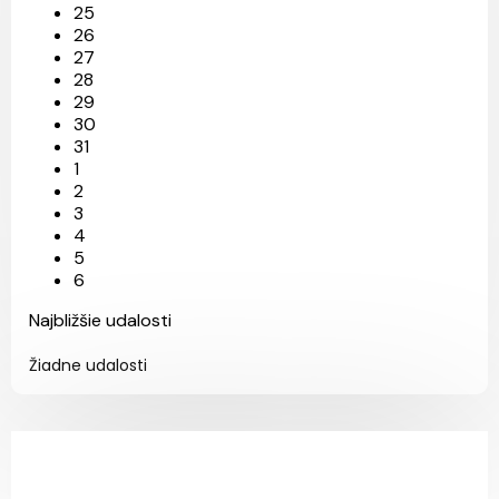
25
26
27
28
29
30
31
1
2
3
4
5
6
Najbližšie udalosti
Žiadne udalosti