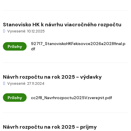
Stanovisko HK k návrhu viacročného rozpočtu
Vyvesené: 10.12.2025
92717_StanoviskoHKFekisovce2026a2028final.p
Prílohy
df
Návrh rozpočtu na rok 2025 - výdavky
Vyvesené: 27.11.2024
Prílohy
cc2f8_Navrhrozpoctu2025Vzverejnit.pdf
Návrh rozpočtu na rok 2025 - príjmy