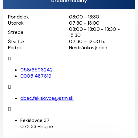
Úradné hodiny
Pondelok
08:00 - 13:30
Utorok
07:30 - 13:00
08:00 - 13:00 - 13:30 -
Streda
15:30
Štvrtok
07:30 – 12:00 h.
Piatok
Nestránkový deň
056/6596242
0905 487619
obec.fekisovce@szm.sk
Fekišovce 37
072 33 Hnojné