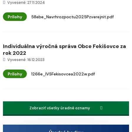
Vyvesené: 27.11.2024
Prílohy
58ebe_Navrhrozpoctu2025Pzverejnit.pdf
Individuálna výročná správa Obce Fekišovce za
rok 2022
Vyvesené: 16.12.2023
Prílohy
1266e_IVSFekisovcea2022w.pdf
Zobraziť všetky úradné oznamy